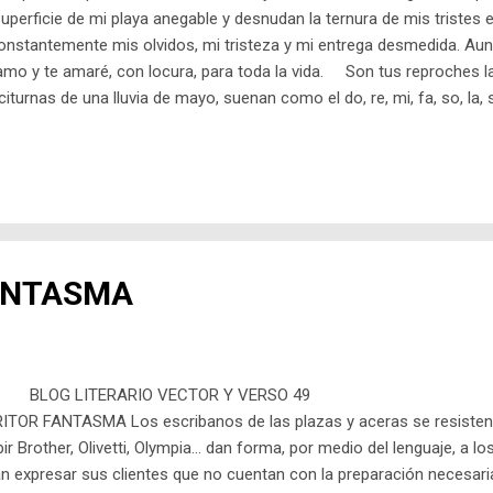
superficie de mi playa anegable y desnudan la ternura de mis triste
nstantemente mis olvidos, mi tristeza y mi entrega desmedida. Aun
amo y te amaré, con locura, para toda la vida. Son tus reproches l
citurnas de una lluvia de mayo, suenan como el do, re, mi, fa, so, la, s
 simplemente, los callo. (rcr)
ANTASMA
TERARIO VECTOR Y 
s escribanos de las plazas y aceras se resisten a ex
r Brother, Olivetti, Olympia… dan forma, por medio del lenguaje, a lo
 expresar sus clientes que no cuentan con la preparación necesaria