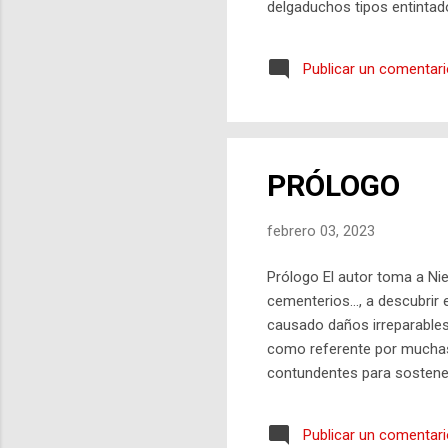
delgaduchos tipos entintado
Publicar un comentar
PRÓLOGO
febrero 03, 2023
Prólogo El autor toma a Niet
cementerios…, a descubrir 
causado daños irreparables
como referente por muchas p
contundentes para sostener 
necesita. El autor teoriza c
cuántica, la neurociencia, l
Publicar un comentar
pleno. El periodista, poeta 