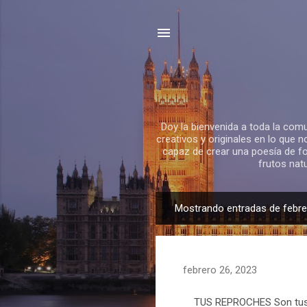
Doy la bienvenida a toda la comu
creativos y originales en lo que n
capaz de crear una poesía de f
frutos nat
Mostrando entradas de febre
E
n
t
r
febrero 26, 2023
a
d
TUS REPROCHES Son tus rep