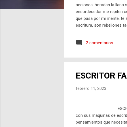
a
acciones, horadan la llana 
ensordecedor me repiten co
s
que pasa por mi mente, te 
escritura, son rebeliones ta
con un tierno y dulce beso,
2 comentarios
ESCRITOR F
febrero 11, 2023
BLOG LI
ESCRITOR FANTASMA Lo
con sus máquinas de escribi
pensamientos que necesitan