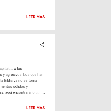
LEER MÁS
spitales, a los
s y agresivos. Los que han
la Biblia ya no se toma
umentos sólidos y
as, aquí encontrará lo que
la mano de la física
 en un estado de conciencia
LEER MÁS
e el plagio a la Biblia por