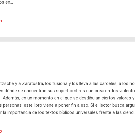
s en...
io
zsche y a Zaratustra, los fusiona y los lleva a las cárceles, a los ho
en dónde se encuentran sus superhombres que crearon: los violento
. Además, en un momento en el que se desdibujan ciertos valores y 
ersonas, este libro viene a poner fin a eso. Si el lector busca arg
la importancia de los textos bíblicos universales frente a las cienci
on poder llegar, en un futuro no muy lejano, al universo espiritual de 
a inteligencia artificial y demás ciencias afines, sin haber fallecido y
io
y escritor Roberto Cedeño Romero no solo desarrolla su hipótesis sobr